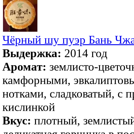
Чёрный шу пуэр Бань Чжа
Выдержка:
2014 год
Аромат:
землисто-цветоч
камфорными, эвкалиптов
нотками, сладковатый, с 
кислинкой
Вкус:
плотный, землистый,
деликатная горчинка в по