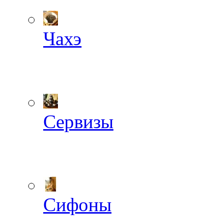
Чахэ
Сервизы
Сифоны