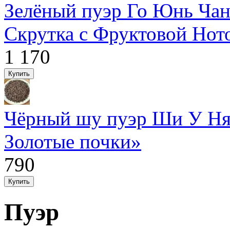
Зелёный пуэр Го Юнь Чан
Скрутка с Фруктовой Нот
1 170
Чёрный шу пуэр Ши У Ня
Золотые почки»
790
Пуэр