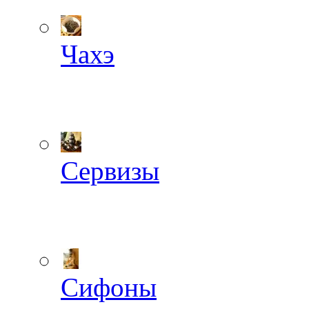
Чахэ
Сервизы
Сифоны