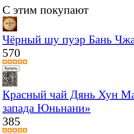
С этим покупают
Чёрный шу пуэр Бань Чжа
570
Красный чай Дянь Хун Ма
запада Юньнани»
385