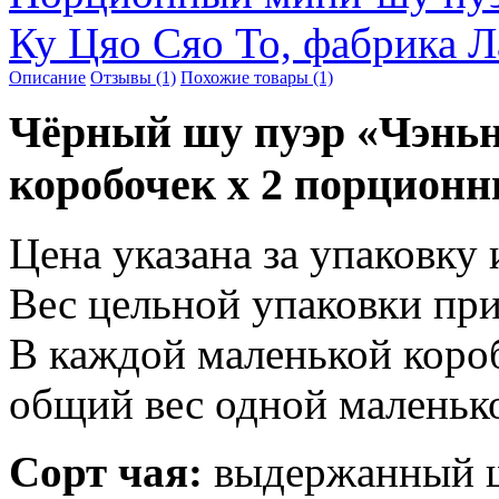
Ку Цяо Сяо То, фабрика Л
Описание
Отзывы (1)
Похожие товары (1)
Чёрный шу пуэр «Чэньня
коробочек х 2 порцион
Цена указана за упаковку 
Вес цельной упаковки пр
В каждой маленькой короб
общий вес одной маленько
Сорт чая:
выдержанный ш