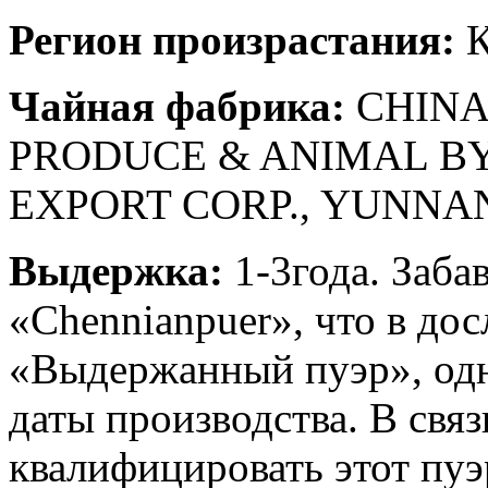
Регион произрастания:
К
Чайная фабрика:
CHINA
PRODUCE & ANIMAL B
EXPORT CORP., YUNNA
Выдержка:
1-3года. Заба
«Сhennianpuer», что в до
«Выдержанный пуэр», одна
даты производства. В связ
квалифицировать этот пуэр