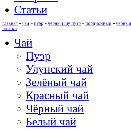
Статьи
главная
»
чай
»
пуэр
»
чёрный шу пуэр
»
порционный
»
чёрный
плитки
Чай
Пуэр
Улунский чай
Зелёный чай
Красный чай
Чёрный чай
Белый чай