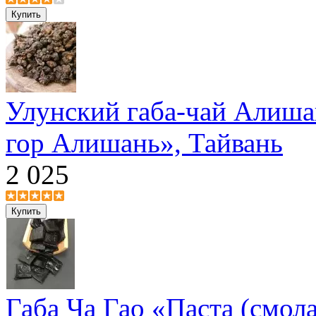
Улунский габа-чай Алиша
гор Алишань», Тайвань
2 025
Габа Ча Гао «Паста (смола