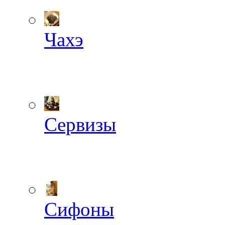
Чахэ
Сервизы
Сифоны