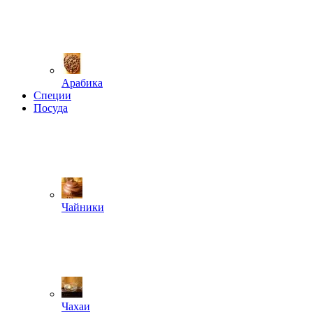
Арабика
Специи
Посуда
Чайники
Чахаи