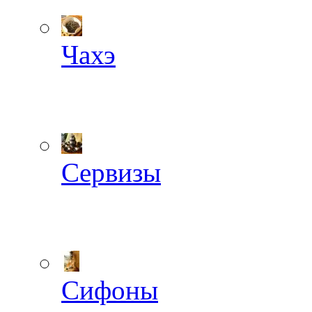
Чахэ
Сервизы
Сифоны