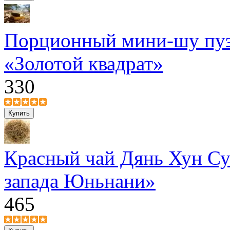
Порционный мини-шу пуэ
«Золотой квадрат»
330
Красный чай Дянь Хун Су
запада Юньнани»
465