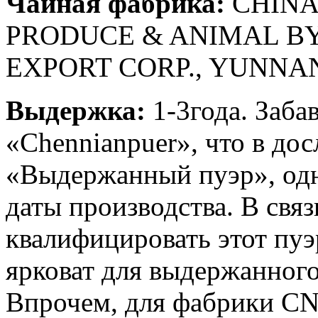
Чайная фабрика:
CHINA
PRODUCE & ANIMAL B
EXPORT CORP., YUNNA
Выдержка:
1-3года. Заба
«Сhennianpuer», что в до
«Выдержанный пуэр», одна
даты производства. В связ
квалифицировать этот пуэр
ярковат для выдержанного
Впрочем, для фабрики CN