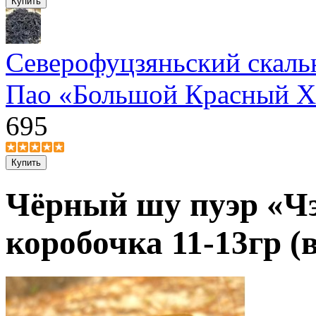
Северофуцзяньский скаль
Пао «Большой Красный Х
695
Чёрный шу пуэр «Ч
коробочка 11-13гр (