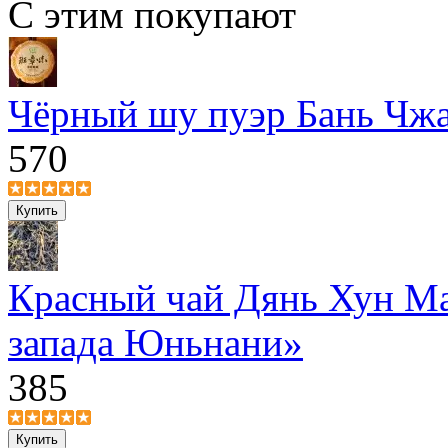
С этим покупают
Чёрный шу пуэр Бань Чжа
570
Красный чай Дянь Хун Ма
запада Юньнани»
385