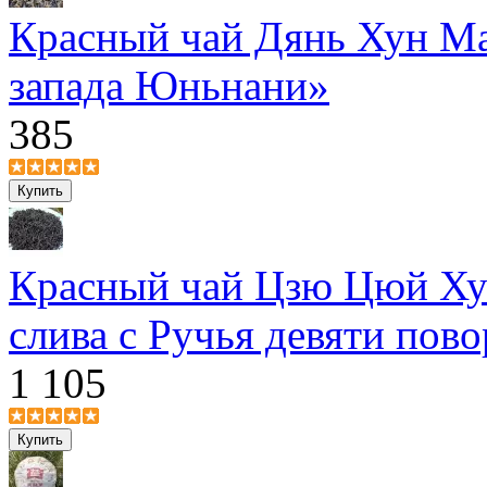
Красный чай Дянь Хун Ма
запада Юньнани»
385
Красный чай Цзю Цюй Ху
слива с Ручья девяти пов
1 105