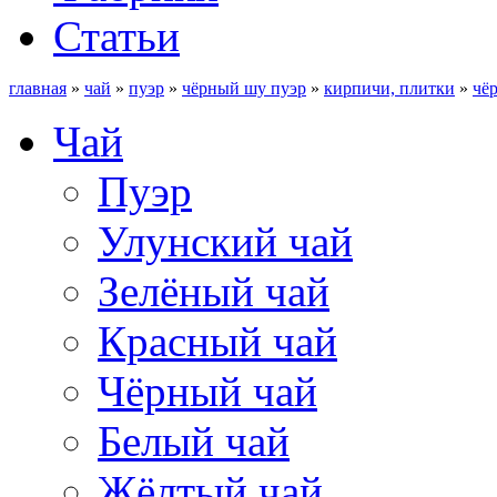
Статьи
главная
»
чай
»
пуэр
»
чёрный шу пуэр
»
кирпичи, плитки
»
чё
Чай
Пуэр
Улунский чай
Зелёный чай
Красный чай
Чёрный чай
Белый чай
Жёлтый чай