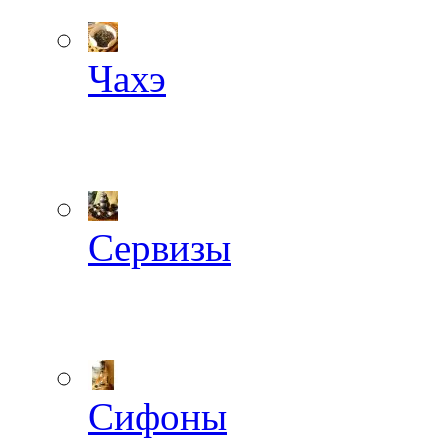
Чахэ
Сервизы
Сифоны