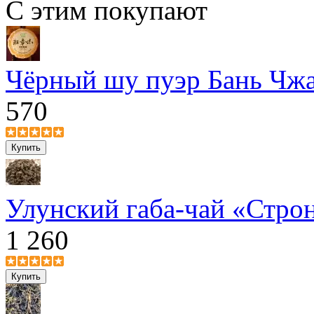
С этим покупают
Чёрный шу пуэр Бань Чжа
570
Улунский габа-чай «Стро
1 260