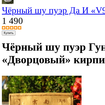
Чёрный шу пуэр Да И «V9
1 490
Чёрный шу пуэр Гун
«Дворцовый» кирпич