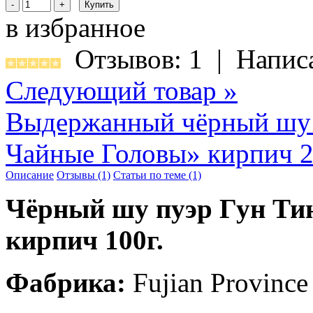
в избранное
Отзывов: 1
|
Напис
Следующий товар »
Выдержанный чёрный шу 
Чайные Головы» кирпич 2
Описание
Отзывы (1)
Статьи по теме (1)
Чёрный шу пуэр Гун Ти
кирпич 100г.
Фабрика:
Fujian Province