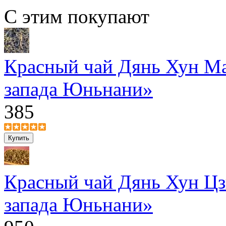
С этим покупают
Красный чай Дянь Хун Ма
запада Юньнани»
385
Красный чай Дянь Хун Цз
запада Юньнани»