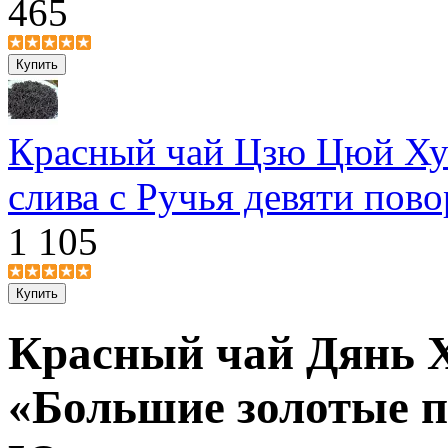
465
Красный чай Цзю Цюй Ху
слива с Ручья девяти пов
1 105
Красный чай Дянь 
«Большие золотые п