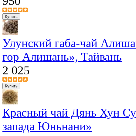
950
Улунский габа-чай Алиша
гор Алишань», Тайвань
2 025
Красный чай Дянь Хун Су
запада Юньнани»