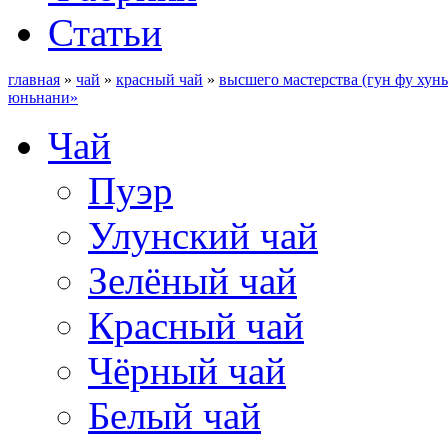
Статьи
главная
»
чай
»
красный чай
»
высшего мастерства (гун фу хун
юньнани»
Чай
Пуэр
Улунский чай
Зелёный чай
Красный чай
Чёрный чай
Белый чай