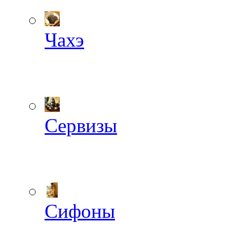
Чахэ
Сервизы
Сифоны