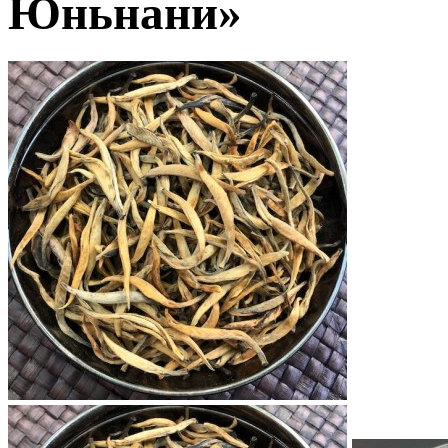
Юньнани»