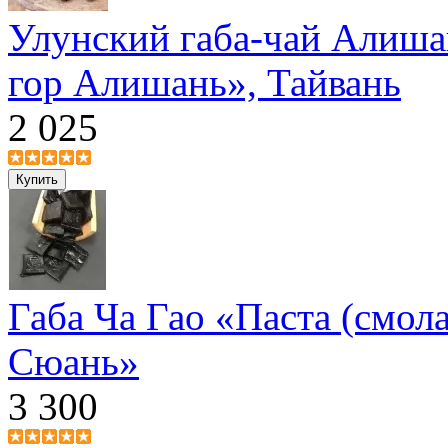
Улунский габа-чай Алиша
гор Алишань», Тайвань
2 025
Габа Ча Гао «Паста (смола
Сюань»
3 300