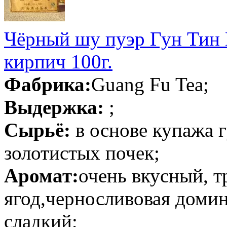
Чёрный шу пуэр Гун Тин
кирпич 100г.
Фабрика:
Guang Fu Tea;
Выдержка:
;
Сырьё:
в основе купажа 
золотистых почек;
Аромат:
очень вкусный, т
ягод,черносливовая домин
сладкий;