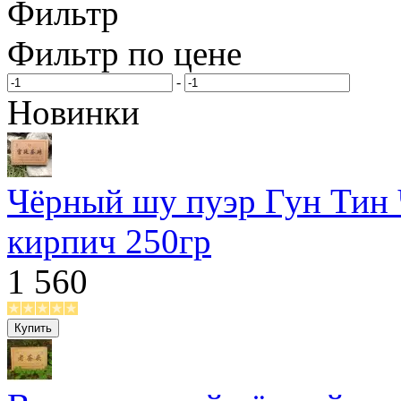
Фильтр
Фильтр по цене
-
Новинки
Чёрный шу пуэр Гун Тин
кирпич 250гр
1 560