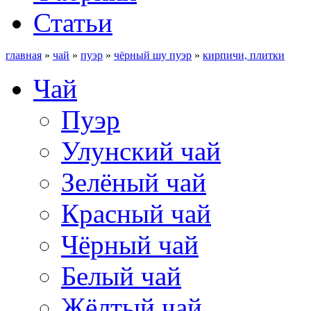
Статьи
главная
»
чай
»
пуэр
»
чёрный шу пуэр
»
кирпичи, плитки
Чай
Пуэр
Улунский чай
Зелёный чай
Красный чай
Чёрный чай
Белый чай
Жёлтый чай