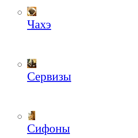
Чахэ
Сервизы
Сифоны