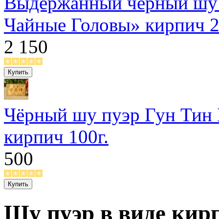
Выдержанный чёрный шу 
Чайные Головы» кирпич 2
2 150
Чёрный шу пуэр Гун Тин
кирпич 100г.
500
Шу пуэр в виде кир