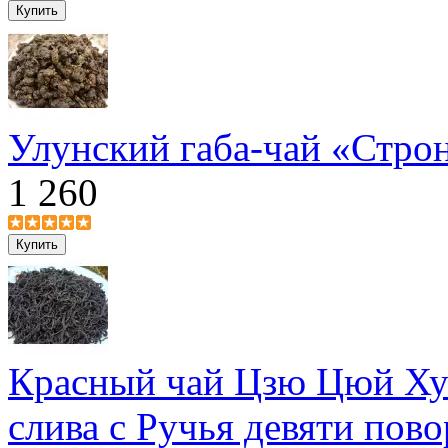
Улунский габа-чай «Стро
1 260
Красный чай Цзю Цюй Ху
слива с Ручья девяти пов