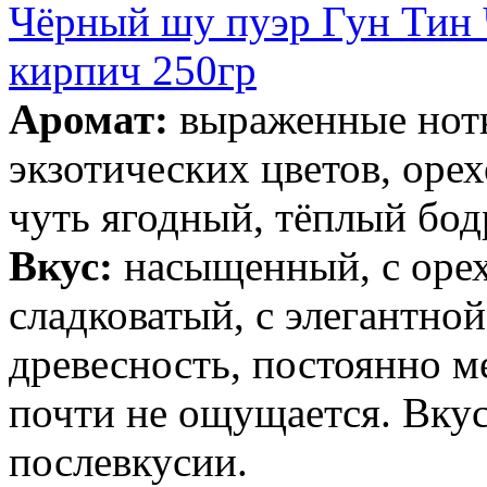
Чёрный шу пуэр Гун Тин
кирпич 250гр
Аромат:
выраженные нотк
экзотических цветов, орех
чуть ягодный, тёплый бо
Вкус:
насыщенный, с орех
сладковатый, с элегантно
древесность, постоянно м
почти не ощущается. Вкус
послевкусии.