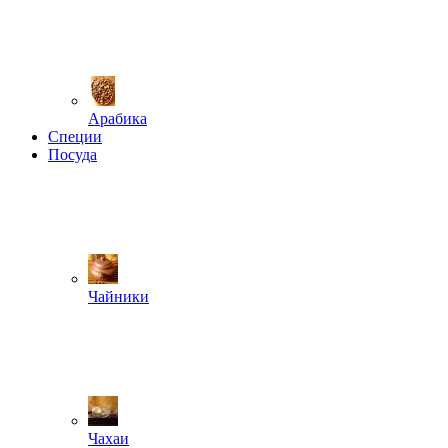
Арабика
Специи
Посуда
Чайники
Чахаи