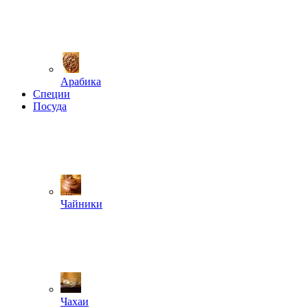
Арабика
Специи
Посуда
Чайники
Чахаи