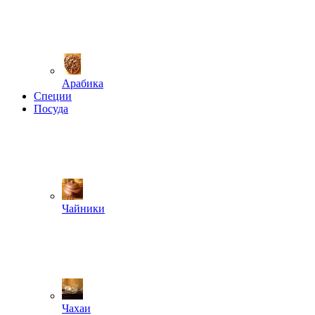
Арабика
Специи
Посуда
Чайники
Чахаи