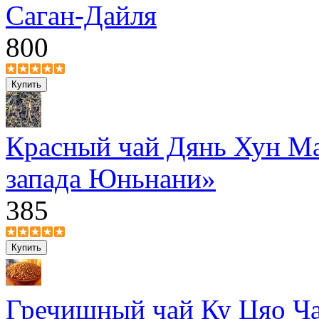
Саган-Дайля
800
Красный чай Дянь Хун Ма
запада Юньнани»
385
Гречишный чай Ку Цяо Ч