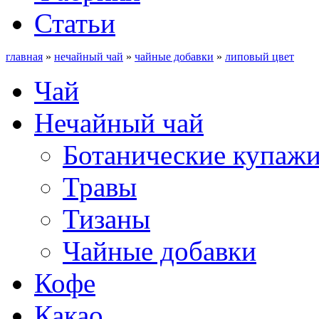
Статьи
главная
»
нечайный чай
»
чайные добавки
»
липовый цвет
Чай
Нечайный чай
Ботанические купаж
Травы
Тизаны
Чайные добавки
Кофе
Какао