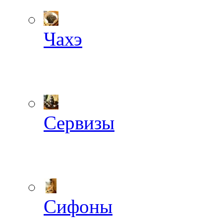
Чахэ
Сервизы
Сифоны