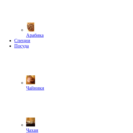
Арабика
Специи
Посуда
Чайники
Чахаи