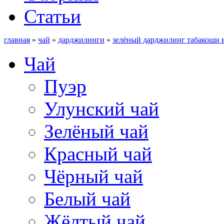
Статьи
главная
»
чай
»
дарджилинги
»
зелёный дарджилинг табакоши вэ
Чай
Пуэр
Улунский чай
Зелёный чай
Красный чай
Чёрный чай
Белый чай
Жёлтый чай