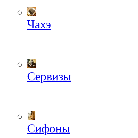
Чахэ
Сервизы
Сифоны