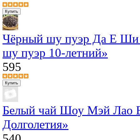
Чёрный шу пуэр Да Е Ши
шу пуэр 10-летний»
595
Белый чай Шоу Мэй Лао 
Долголетия»
540