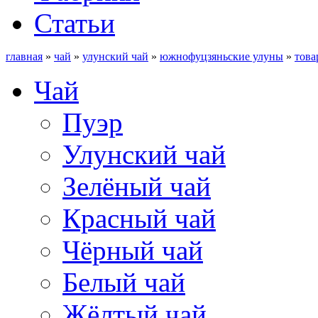
Статьи
главная
»
чай
»
улунский чай
»
южнофуцзяньские улуны
»
това
Чай
Пуэр
Улунский чай
Зелёный чай
Красный чай
Чёрный чай
Белый чай
Жёлтый чай