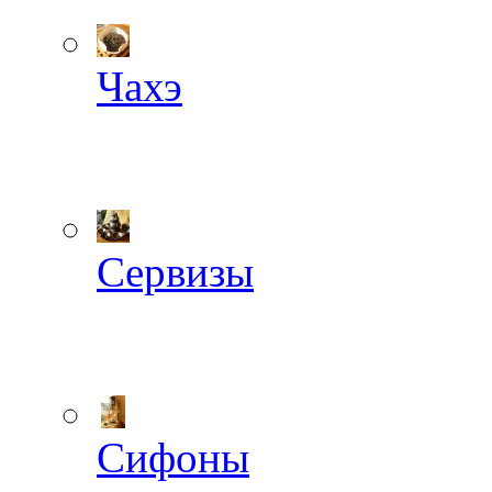
Чахэ
Сервизы
Сифоны