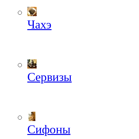
Чахэ
Сервизы
Сифоны