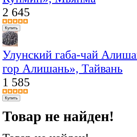
2 645
Улунский габа-чай Алиш
гор Алишань», Тайвань
1 585
Товар не найден!