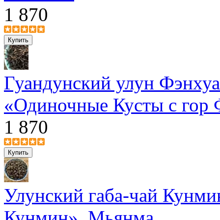
1 870
Гуандунский улун Фэнху
«Одиночные Кусты с гор 
1 870
Улунский габа-чай Кунми
Кунмин», Мьянма