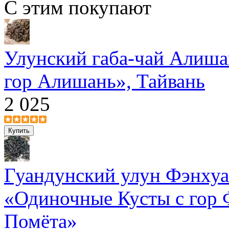
С этим покупают
Улунский габа-чай Алиша
гор Алишань», Тайвань
2 025
Гуандунский улун Фэнху
«Одиночные Кусты с гор 
Помёта»