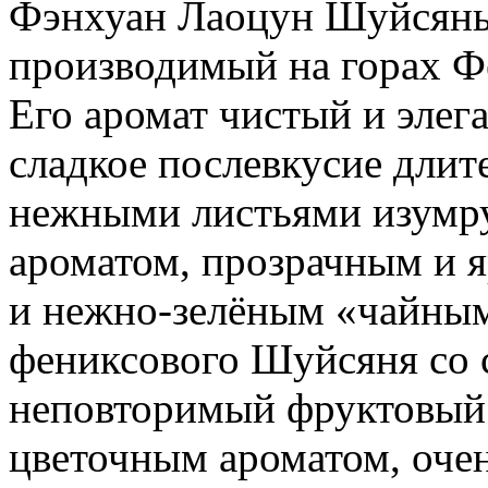
Фэнхуан Лаоцун Шуйсянь 
производимый на горах Ф
Его аромат чистый и элег
сладкое послевкусие длит
нежными листьями изумру
ароматом, прозрачным и я
и нежно-зелёным «чайным
фениксового Шуйсяня со 
неповторимый фруктовый 
цветочным ароматом, оче