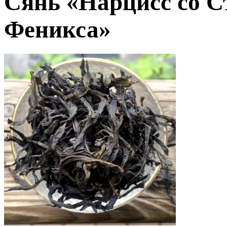
Сянь «Нарцисс со С
Феникса»