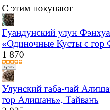
С этим покупают
Гуандунский улун Фэнху
«Одиночные Кусты с гор 
1 870
Улунский габа-чай Алиша
гор Алишань», Тайвань