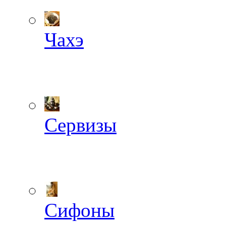
Чахэ
Сервизы
Сифоны