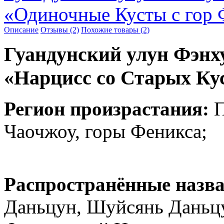
«Одиночные Кусты с гор 
Описание
Отзывы (2)
Похожие товары (2)
Гуандунский улун Фэнх
«Нарцисс со Старых Кус
Регион произрастания:
П
Чаочжоу, горы Феникса;
Распространённые назв
Даньцун, Шуйсянь Даньцу