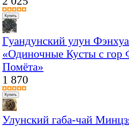
2 025
Гуандунский улун Фэнху
«Одиночные Кусты с гор 
Помёта»
1 870
Улунский габа-чай Минцз