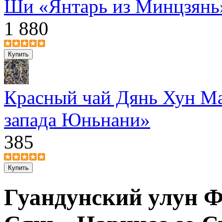
Ши «Янтарь из Минцзянь»
1 880
Красный чай Дянь Хун Ма
запада Юньнани»
385
Гуандунский улун 