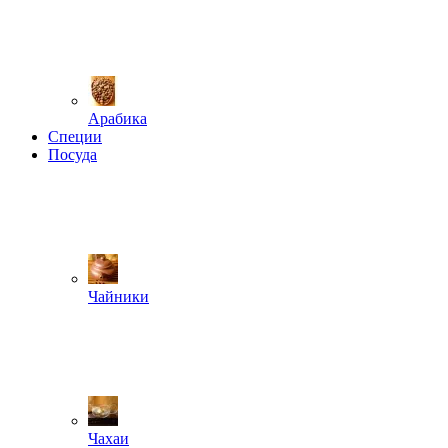
Арабика
Специи
Посуда
Чайники
Чахаи