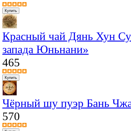
Красный чай Дянь Хун Су
запада Юньнани»
465
Чёрный шу пуэр Бань Чжа
570