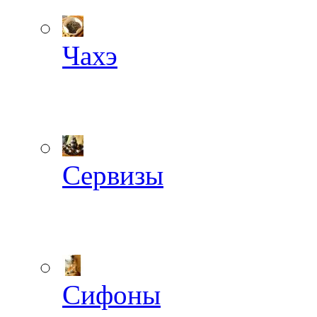
Чахэ
Сервизы
Сифоны