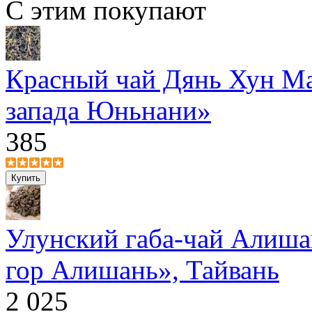
С этим покупают
Красный чай Дянь Хун Ма
запада Юньнани»
385
Улунский габа-чай Алиша
гор Алишань», Тайвань
2 025