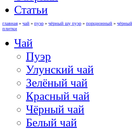
Статьи
главная
»
чай
»
пуэр
»
чёрный шу пуэр
»
порционный
»
чёрный
плитки
Чай
Пуэр
Улунский чай
Зелёный чай
Красный чай
Чёрный чай
Белый чай