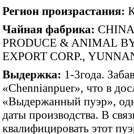
Регион произрастания:
К
Чайная фабрика:
CHINA
PRODUCE & ANIMAL B
EXPORT CORP., YUNNA
Выдержка:
1-3года. Заба
«Сhennianpuer», что в до
«Выдержанный пуэр», одна
даты производства. В связ
квалифицировать этот пуэр