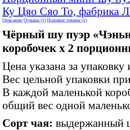
Ку Цяо Сяо То, фабрика Л
Описание
Отзывы (1)
Похожие товары (1)
Чёрный шу пуэр «Чэньня
коробочек х 2 порцион
Цена указана за упаковку 
Вес цельной упаковки пр
В каждой маленькой короб
общий вес одной маленько
Сорт чая:
выдержанный ш