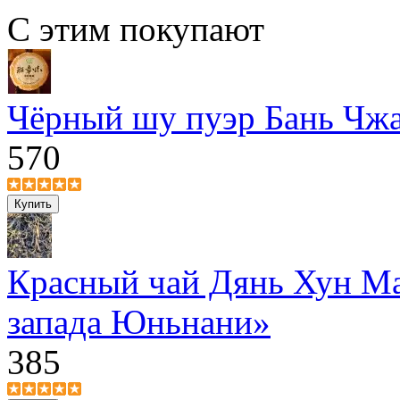
С этим покупают
Чёрный шу пуэр Бань Чжа
570
Красный чай Дянь Хун Ма
запада Юньнани»
385