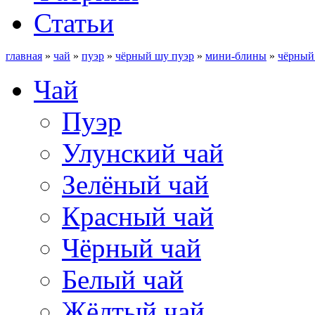
Статьи
главная
»
чай
»
пуэр
»
чёрный шу пуэр
»
мини-блины
»
чёрный 
Чай
Пуэр
Улунский чай
Зелёный чай
Красный чай
Чёрный чай
Белый чай
Жёлтый чай