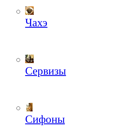
Чахэ
Сервизы
Сифоны