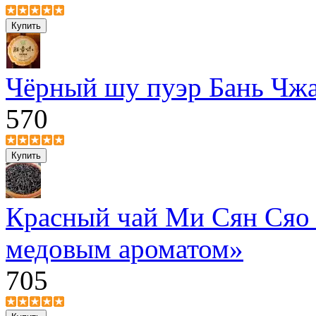
Чёрный шу пуэр Бань Чжа
570
Красный чай Ми Сян Сяо
медовым ароматом»
705