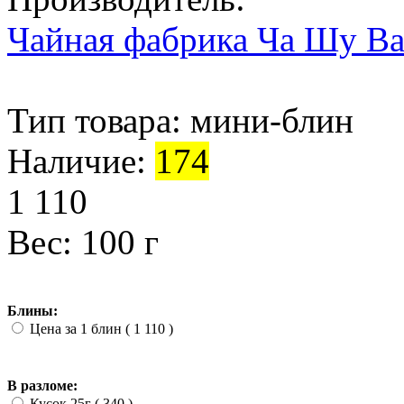
Чайная фабрика Ча Шу В
Тип товара:
мини-блин
Наличие:
174
1 110
Вес: 100 г
Блины:
Цена за 1 блин ( 1 110
)
В разломе:
Кусок 25г ( 340
)