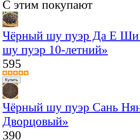
С этим покупают
Чёрный шу пуэр Да Е Ши
шу пуэр 10-летний»
595
Чёрный шу пуэр Сань Нян
Дворцовый»
390