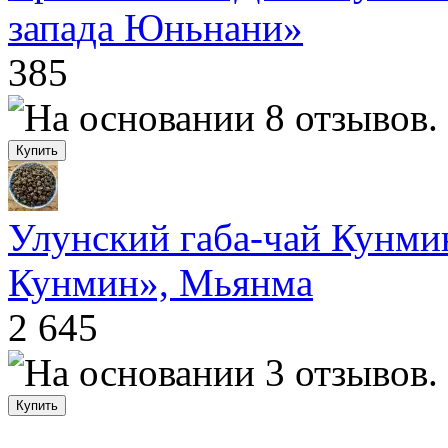
запада Юньнани»
385
Улунский габа-чай Кунми
Кунмин», Мьянма
2 645