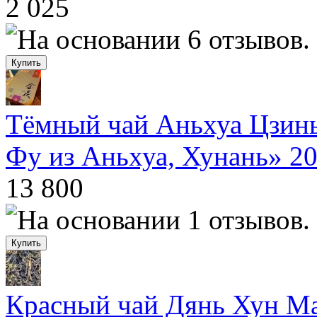
2 025
Тёмный чай Аньхуа Цзин
Фу из Аньхуа, Хунань» 2
13 800
Красный чай Дянь Хун Ма