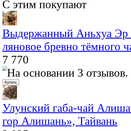
С этим покупают
Выдержанный Аньхуа Эр 
ляновое бревно тёмного ч
7 770
Улунский габа-чай Алиша
гор Алишань», Тайвань