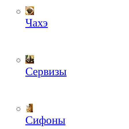
Чахэ
Сервизы
Сифоны