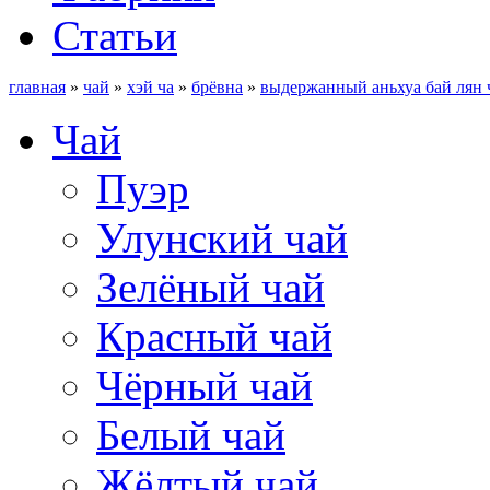
Статьи
главная
»
чай
»
хэй ча
»
брёвна
»
выдержанный аньхуа бай лян ч
Чай
Пуэр
Улунский чай
Зелёный чай
Красный чай
Чёрный чай
Белый чай
Жёлтый чай