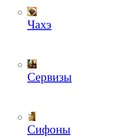
Чахэ
Сервизы
Сифоны