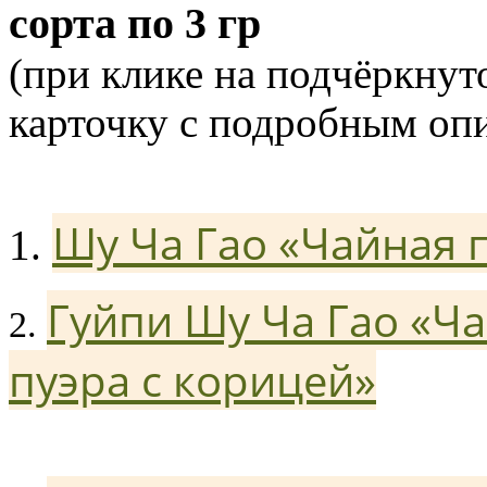
сорта по 3 гр
(при клике на подчёркнут
карточку с подробным оп
Шу Ча Гао «Чайная п
1.
Гуйпи Шу Ча Гао «Ча
2.
пуэра с корицей»