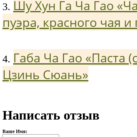
Шу Хун Га Ча Гао «Ч
3.
пуэра, красного чая и 
Габа Ча Гао «Паста (
4.
Цзинь Сюань»
Написать отзыв
Ваше Имя: