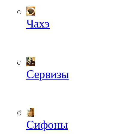
Чахэ
Сервизы
Сифоны