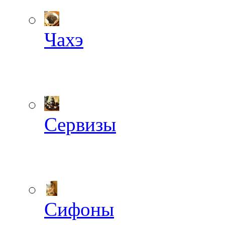
Чахэ
Сервизы
Сифоны