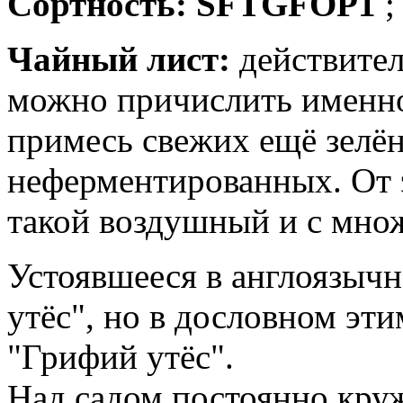
Сортность: SFTGFOP1
;
Чайный лист:
действител
можно причислить именно
примесь свежих ещё зелё
неферментированных. От э
такой воздушный и с множ
Устоявшееся в англоязыч
утёс", но в дословном эти
"Грифий утёс".
Над садом постоянно кру