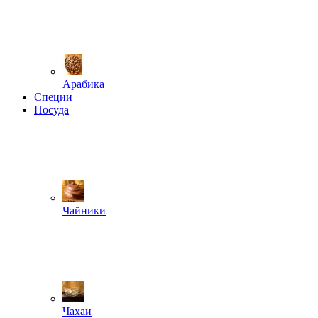
Арабика
Специи
Посуда
Чайники
Чахаи